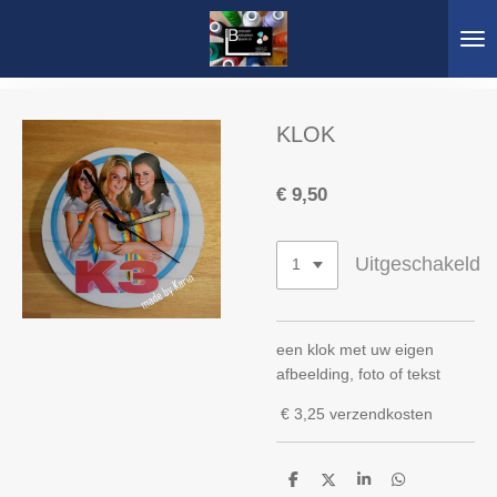
Ga
direct
naar
de
hoofdinhoud
KLOK
€ 9,50
Uitgeschakeld
een klok met uw eigen
afbeelding, foto of tekst
€ 3,25 verzendkosten
D
D
S
D