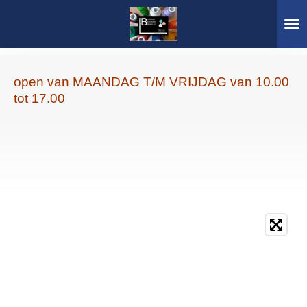
Ga
direct
naar
de
hoofdinhoud
open van MAANDAG T/M VRIJDAG van 10.00
tot 17.00