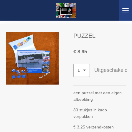
Ga
direct
naar
de
hoofdinhoud
PUZZEL
€ 8,95
Uitgeschakeld
een puzzel met een eigen
afbeelding
80 stukjes in kado
verpakken
€ 3,25 verzendkosten