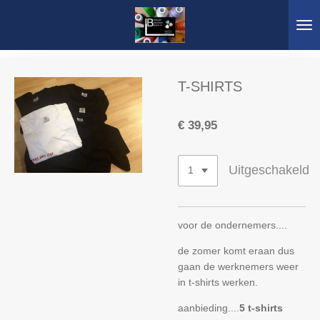
Ga
direct
naar
de
hoofdinhoud
T-SHIRTS
€ 39,95
Uitgeschakeld
voor de ondernemers....
de zomer komt eraan dus
gaan de werknemers weer
in t-shirts werken.
aanbieding....
5 t-shirts