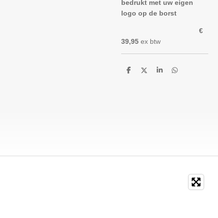
bedrukt met uw eigen
logo op de borst
€
39,95
ex btw
D
D
S
D
e
e
h
e
l
e
a
l
e
l
r
e
n
e
n